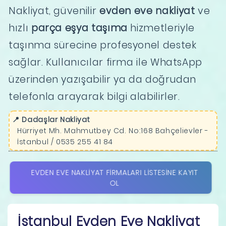
Nakliyat, güvenilir
evden eve nakliyat
ve
hızlı
parça eşya taşıma
hizmetleriyle
taşınma sürecine profesyonel destek
sağlar. Kullanıcılar firma ile WhatsApp
üzerinden yazışabilir ya da doğrudan
telefonla arayarak bilgi alabilirler.
📍 Dadaşlar Nakliyat
Hürriyet Mh. Mahmutbey Cd. No:168 Bahçelievler -
İstanbul / 0535 255 41 84
EVDEN EVE NAKLIYAT FIRMALARI LISTESINE KAYIT
OL
İstanbul Evden Eve Nakliyat