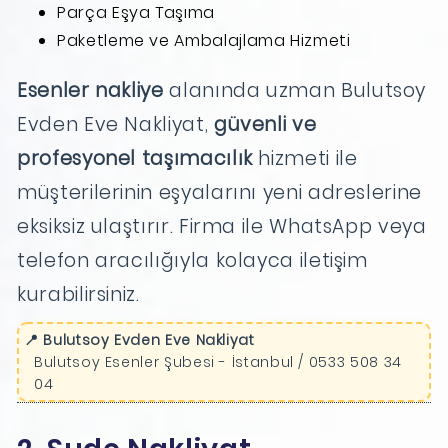
Parça Eşya Taşıma
Paketleme ve Ambalajlama Hizmeti
Esenler nakliye
alanında uzman Bulutsoy
Evden Eve Nakliyat,
güvenli ve
profesyonel taşımacılık
hizmeti ile
müşterilerinin eşyalarını yeni adreslerine
eksiksiz ulaştırır. Firma ile WhatsApp veya
telefon aracılığıyla kolayca iletişim
kurabilirsiniz.
📍 Bulutsoy Evden Eve Nakliyat
Bulutsoy Esenler Şubesi - İstanbul / 0533 508 34
04