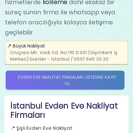
hizmetlerde
kolileme
dahil eksiksiz bir
süreç sunan firma ile whatsapp veya
telefon aracılığıyla kolayca iletişime
geçilebilir.
📍 Büyük Nakliyat
Oruçreis Mh. Vadi Cd. No:170 D:001 (Giyimkent İş
Merkezi) Esenler - İstanbul / 0507 945 20 20
EVDEN EVE NAKLIYAT FIRMALARI LISTESINE KAYIT
OL
İstanbul Evden Eve Nakliyat
Firmaları
Şişli Evden Eve Nakliyat