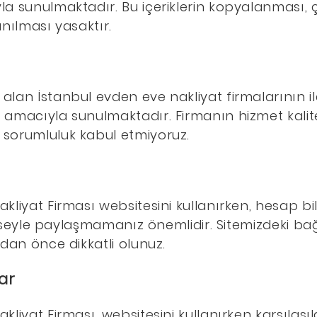
la sunulmaktadır. Bu içeriklerin kopyalanması, 
anılması yasaktır.
lan İstanbul evden eve nakliyat firmalarının ilet
 amacıyla sunulmaktadır. Firmanın hizmet kalites
 sorumluluk kabul etmiyoruz.
kliyat Firması websitesini kullanırken, hesap bilg
 kimseyle paylaşmamanız önemlidir. Sitemizdeki ba
adan önce dikkatli olunuz.
ar
kliyat Firması, websitesini kullanırken karşılaşı