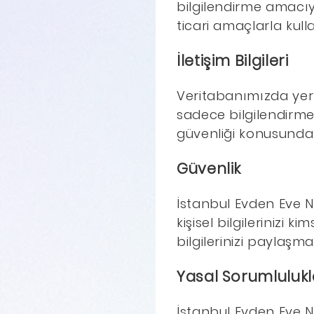
bilgilendirme amacıy
ticari amaçlarla kull
İletişim Bilgileri
Veritabanımızda yer a
sadece bilgilendirme
güvenliği konusunda
Güvenlik
İstanbul Evden Eve Na
kişisel bilgilerinizi
bilgilerinizi paylaşm
Yasal Sorumlulukl
İstanbul Evden Eve Na