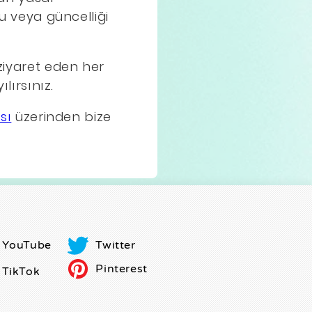
ğu veya güncelliği
 ziyaret eden her
lırsınız.
sı
üzerinden bize
YouTube
Twitter
Pinterest
TikTok