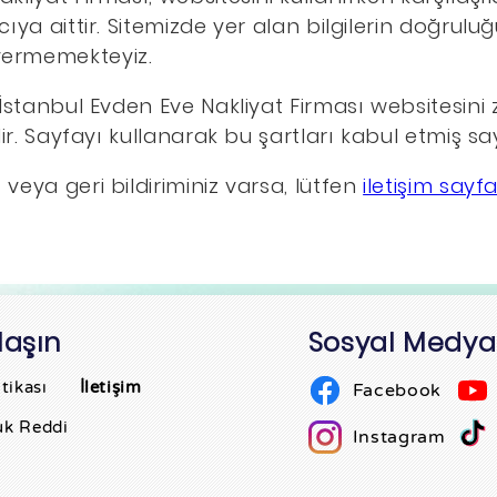
cıya aittir. Sitemizde yer alan bilgilerin doğrulu
vermemekteyiz.
 İstanbul Evden Eve Nakliyat Firması websitesini
dir. Sayfayı kullanarak bu şartları kabul etmiş sayı
veya geri bildiriminiz varsa, lütfen
iletişim sayfa
laşın
Sosyal Medya
tikası
İletişim
Facebook
uk Reddi
Instagram