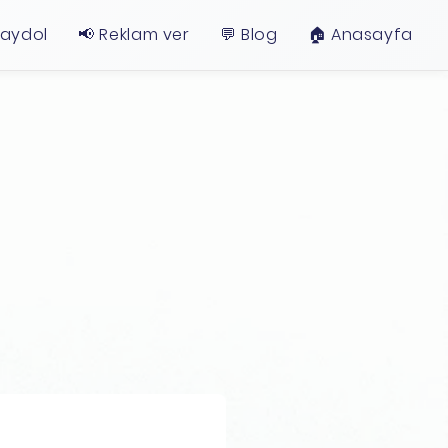
Kaydol
📢 Reklam ver
💬 Blog
🏠︎ Anasayfa