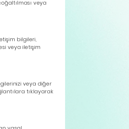
çoğaltılması veya
işim bilgileri,
i veya iletişim
ilerinizi veya diğer
ğlantılara tıklayarak
lan yasal