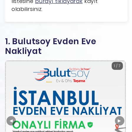
listesine
burayı tıklayarak
kayıt
olabilirsiniz.
1. Bulutsoy Evden Eve
Nakliyat
1 / 7
◄
►