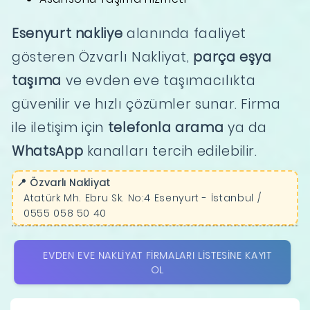
Esenyurt nakliye
alanında faaliyet
gösteren Özvarlı Nakliyat,
parça eşya
taşıma
ve evden eve taşımacılıkta
güvenilir ve hızlı çözümler sunar. Firma
ile iletişim için
telefonla arama
ya da
WhatsApp
kanalları tercih edilebilir.
📍 Özvarlı Nakliyat
Atatürk Mh. Ebru Sk. No:4 Esenyurt - İstanbul /
0555 058 50 40
EVDEN EVE NAKLIYAT FIRMALARI LISTESINE KAYIT
OL