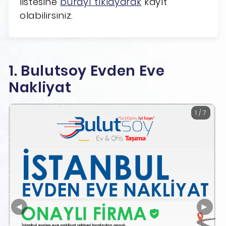
listesine
burayı tıklayarak
kayıt
olabilirsiniz.
1. Bulutsoy Evden Eve
Nakliyat
1 / 7
◄
►